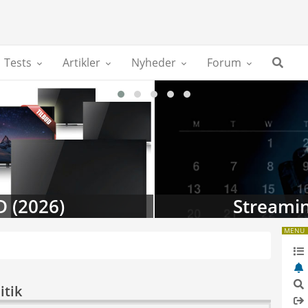
Tests
Artikler
Nyheder
Forum
D (2026)
Streamin
MENU
itik