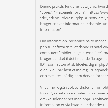
Denne praksis forklarer detaljeret, hvorda
"vores", "Flatpanels forum", "https://ww
"de", "dem", "deres", "phpBB software
bruger enhver information indsamlet und
information").
Din information indsamles på to måder. F
phpBB-softwaren til at danne et antal coo
computers "midlertidige internetfiler"-m
brugeridentitet (i det følgende "bruger-i
ID"), som automatisk tildeles dig af phpB
øjeblik du har læst et indlæg i "Flatpanel
er blevet læst af dig, som derved forbed
Vi danner også cookies eksternt i forhol
forum", skønt disse er udenfor rammerne 
dække sider dannet med phpBB-software
information er via hvad du indsender til 