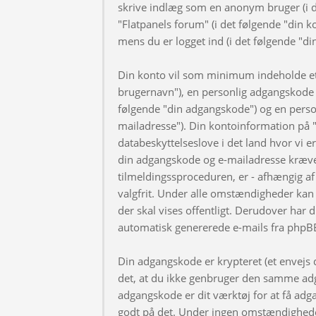
skrive indlæg som en anonym bruger (i d
"Flatpanels forum" (i det følgende "din k
mens du er logget ind (i det følgende "di
Din konto vil som minimum indeholde et u
brugernavn"), en personlig adgangskode ti
følgende "din adgangskode") og en personl
mailadresse"). Din kontoinformation på "
databeskyttelseslove i det land hvor vi 
din adgangskode og e-mailadresse kræve
tilmeldingssproceduren, er - afhængig af 
valgfrit. Under alle omstændigheder kan 
der skal vises offentligt. Derudover har d
automatisk genererede e-mails fra phpB
Din adgangskode er krypteret (et envejs di
det, at du ikke genbruger den samme adg
adgangskode er dit værktøj for at få adga
godt på det. Under ingen omstændigheder