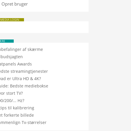
Opret bruger
 MEDIA LOGIN
ÆRE
nbefalinger af skærme
ilbudsjagten
latpanels Awards
edste streamingtjenester
vad er Ultra HD & 4K?
uide: Bedste mediebokse
or stort TV?
0/200/... Hz?
tips til kalibrering
t forkerte billede
ammenlign Tv-størrelser