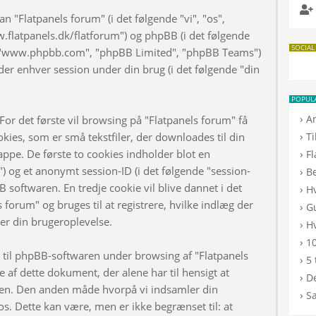
n "Flatpanels forum" (i det følgende "vi", "os",
w.flatpanels.dk/flatforum") og phpBB (i det følgende
SOCIAL
", "www.phpbb.com", "phpBB Limited", "phpBB Teams")
er enhver session under din brug (i det følgende "din
POPUL
›
A
or det første vil browsing på "Flatpanels forum" få
›
kies, som er små tekstfiler, der downloades til din
T
appe. De første to cookies indholder blot en
›
F
d") og et anonymt session-ID (i det følgende "session-
›
B
B softwaren. En tredje cookie vil blive dannet i det
›
H
s forum" og bruges til at registrere, hvilke indlæg der
›
G
rer din brugeroplevelse.
›
Hv
›
10
d til phpBB-softwaren under browsing af "Flatpanels
›
5 
af dette dokument, der alene har til hensigt at
›
De
n. Den anden måde hvorpå vi indsamler din
›
S
os. Dette kan være, men er ikke begrænset til: at