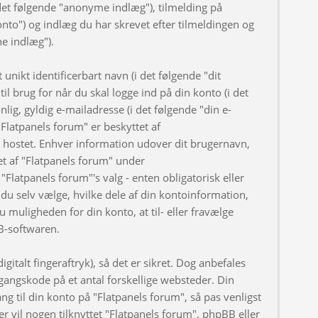
et følgende "anonyme indlæg"), tilmelding på
onto") og indlæg du har skrevet efter tilmeldingen og
ne indlæg").
nikt identificerbart navn (i det følgende "dit
l brug for når du skal logge ind på din konto (i det
ig, gyldig e-mailadresse (i det følgende "din e-
Flatpanels forum" er beskyttet af
er hostet. Enhver information udover dit brugernavn,
t af "Flatpanels forum" under
"Flatpanels forum"'s valg - enten obligatorisk eller
du selv vælge, hvilke dele af din kontoinformation,
u muligheden for din konto, at til- eller fravælge
B-softwaren.
gitalt fingeraftryk), så det er sikret. Dog anbefales
angskode på et antal forskellige websteder. Din
ng til din konto på "Flatpanels forum", så pas venligst
 vil nogen tilknyttet "Flatpanels forum", phpBB eller