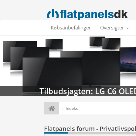
Købsanbefalinger
Oversigter
Tilbudsjagten: LG C6 OLE
Indeks
Flatpanels forum - Privatlivspol