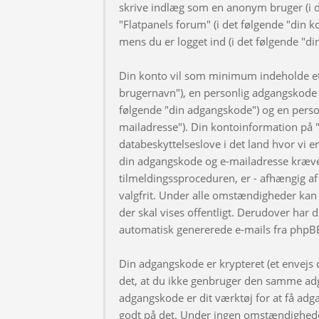
skrive indlæg som en anonym bruger (i d
"Flatpanels forum" (i det følgende "din k
mens du er logget ind (i det følgende "di
Din konto vil som minimum indeholde et u
brugernavn"), en personlig adgangskode ti
følgende "din adgangskode") og en personl
mailadresse"). Din kontoinformation på "
databeskyttelseslove i det land hvor vi 
din adgangskode og e-mailadresse kræve
tilmeldingssproceduren, er - afhængig af 
valgfrit. Under alle omstændigheder kan 
der skal vises offentligt. Derudover har d
automatisk genererede e-mails fra phpB
Din adgangskode er krypteret (et envejs di
det, at du ikke genbruger den samme adg
adgangskode er dit værktøj for at få adga
godt på det. Under ingen omstændigheder