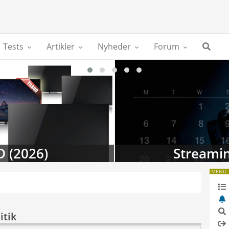
Tests
Artikler
Nyheder
Forum
D (2026)
Streamin
MENU
itik