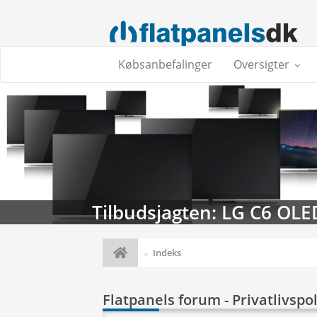
Købsanbefalinger
Oversigter
Tilbudsjagten: LG C6 OLE
Indeks
Flatpanels forum - Privatlivspol