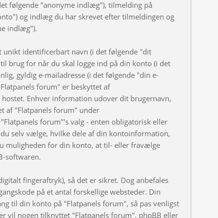
et følgende "anonyme indlæg"), tilmelding på
onto") og indlæg du har skrevet efter tilmeldingen og
ne indlæg").
nikt identificerbart navn (i det følgende "dit
l brug for når du skal logge ind på din konto (i det
ig, gyldig e-mailadresse (i det følgende "din e-
Flatpanels forum" er beskyttet af
er hostet. Enhver information udover dit brugernavn,
t af "Flatpanels forum" under
"Flatpanels forum"'s valg - enten obligatorisk eller
du selv vælge, hvilke dele af din kontoinformation,
u muligheden for din konto, at til- eller fravælge
B-softwaren.
gitalt fingeraftryk), så det er sikret. Dog anbefales
angskode på et antal forskellige websteder. Din
ng til din konto på "Flatpanels forum", så pas venligst
 vil nogen tilknyttet "Flatpanels forum", phpBB eller