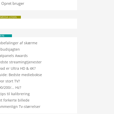
Opret bruger
 MEDIA LOGIN
ÆRE
nbefalinger af skærme
ilbudsjagten
latpanels Awards
edste streamingtjenester
vad er Ultra HD & 4K?
uide: Bedste mediebokse
or stort TV?
0/200/... Hz?
tips til kalibrering
t forkerte billede
ammenlign Tv-størrelser