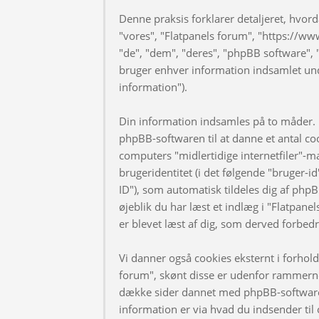
Denne praksis forklarer detaljeret, hvorda
"vores", "Flatpanels forum", "https://ww
"de", "dem", "deres", "phpBB software
bruger enhver information indsamlet und
information").
Din information indsamles på to måder. F
phpBB-softwaren til at danne et antal coo
computers "midlertidige internetfiler"-m
brugeridentitet (i det følgende "bruger-i
ID"), som automatisk tildeles dig af phpB
øjeblik du har læst et indlæg i "Flatpanel
er blevet læst af dig, som derved forbed
Vi danner også cookies eksternt i forhol
forum", skønt disse er udenfor rammerne 
dække sider dannet med phpBB-software
information er via hvad du indsender til 