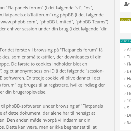
n "Flatpanels forum" (i det følgende "vi", "os",
w.flatpanels.dk/flatforum") og phpBB (i det følgende
SOCIAL
", "www.phpbb.com", "phpBB Limited", "phpBB Teams")
er enhver session under din brug (i det følgende "din
POPUL
›
A
or det første vil browsing på "Flatpanels forum" få
›
kies, som er små tekstfiler, der downloades til din
T
appe. De første to cookies indholder blot en
›
F
d") og et anonymt session-ID (i det følgende "session-
›
B
B softwaren. En tredje cookie vil blive dannet i det
›
H
s forum" og bruges til at registrere, hvilke indlæg der
›
G
rer din brugeroplevelse.
›
Hv
›
10
d til phpBB-softwaren under browsing af "Flatpanels
›
5 
af dette dokument, der alene har til hensigt at
›
De
n. Den anden måde hvorpå vi indsamler din
›
S
os. Dette kan være, men er ikke begrænset til: at