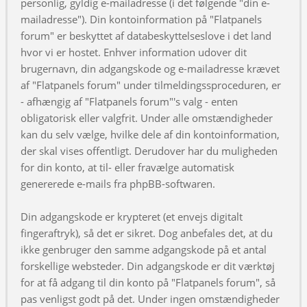
personlig, gyldig e-mailadresse (i det følgende "din e-
mailadresse"). Din kontoinformation på "Flatpanels
forum" er beskyttet af databeskyttelseslove i det land
hvor vi er hostet. Enhver information udover dit
brugernavn, din adgangskode og e-mailadresse krævet
af "Flatpanels forum" under tilmeldingssproceduren, er
- afhængig af "Flatpanels forum"'s valg - enten
obligatorisk eller valgfrit. Under alle omstændigheder
kan du selv vælge, hvilke dele af din kontoinformation,
der skal vises offentligt. Derudover har du muligheden
for din konto, at til- eller fravælge automatisk
genererede e-mails fra phpBB-softwaren.
Din adgangskode er krypteret (et envejs digitalt
fingeraftryk), så det er sikret. Dog anbefales det, at du
ikke genbruger den samme adgangskode på et antal
forskellige websteder. Din adgangskode er dit værktøj
for at få adgang til din konto på "Flatpanels forum", så
pas venligst godt på det. Under ingen omstændigheder