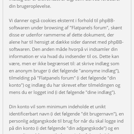
din brugeroplevelse.
Vi danner også cookies eksternt i forhold til phpBB-
softwaren under browsing af "Flatpanels forum", skønt
disse er udenfor rammerne af dette dokument, der
alene har til hensigt at dække sider dannet med phpBB-
softwaren. Den anden måde hvorpå vi indsamler din
information er via hvad du indsender til os. Dette kan
være, men er ikke begrænset til: at skrive indlæg som
en anonym bruger (i det følgende "anonyme indlæg"),
tilmelding på "Flatpanels forum" (i det følgende "din
konto") og indlæg du har skrevet efter tilmeldingen og
mens du er logget ind (i det følgende "dine indlæg").
Din konto vil som minimum indeholde et unikt
identificerbart navn (i det følgende "dit brugernavn"), en
personlig adgangskode til brug for når du skal logge ind
på din konto (i det følgende "din adgangskode") og en