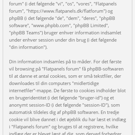
forum" (i det følgende "vi", "os", "vores", "Flatpanels
forum", "https://www.flatpanels.dk/flatforum") og
phpBB (i det følgende "de", "dem", "deres", "phpBB
software", "www.phpbb.com", "phpBB Limited",
"phpBB Teams") bruger enhver information indsamlet
under enhver session under din brug (i det følgende
"din information").
Din information indsamles på to måder. For det første
vil browsing på "Flatpanels forum" få phpBB-softwaren
til at danne et antal cookies, som er små tekstfiler, der
downloades til din computers "midlertidige
internetfiler"-mappe. De første to cookies indholder blot
en brugeridentitet (i det følgende "bruger-id") og et
anonymt session-ID (i det følgende "session-ID"), som
automatisk tildeles dig af phpBB softwaren. En tredje
cookie vil blive dannet i det øjeblik du har læst et indlæg
i "Flatpanels forum" og bruges til at registrere, hvilke
indlæg der er blevet læst af dig, som derved forbedrer