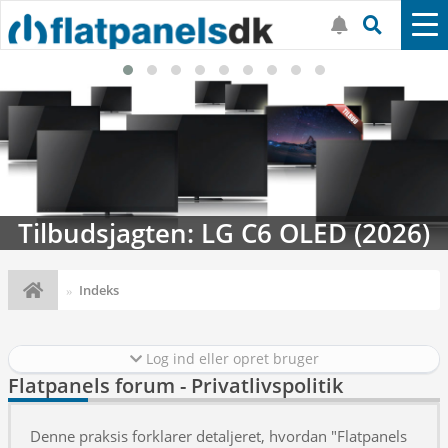
Tilbudsjagten: LG C6 OLED (2026)
Indeks
Log ind eller opret bruger
Flatpanels forum - Privatlivspolitik
Denne praksis forklarer detaljeret, hvordan "Flatpanels