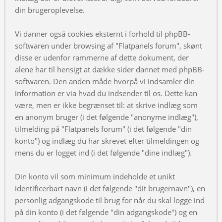
din brugeroplevelse.
Vi danner også cookies eksternt i forhold til phpBB-
softwaren under browsing af "Flatpanels forum", skønt
disse er udenfor rammerne af dette dokument, der
alene har til hensigt at dække sider dannet med phpBB-
softwaren. Den anden måde hvorpå vi indsamler din
information er via hvad du indsender til os. Dette kan
være, men er ikke begrænset til: at skrive indlæg som
en anonym bruger (i det følgende "anonyme indlæg"),
tilmelding på "Flatpanels forum" (i det følgende "din
konto") og indlæg du har skrevet efter tilmeldingen og
mens du er logget ind (i det følgende "dine indlæg").
Din konto vil som minimum indeholde et unikt
identificerbart navn (i det følgende "dit brugernavn"), en
personlig adgangskode til brug for når du skal logge ind
på din konto (i det følgende "din adgangskode") og en