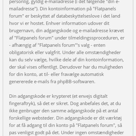
personlig, gyldig e-mailadresse (i det følgende "din e-
mailadresse"). Din kontoinformation på "Flatpanels
forum" er beskyttet af databeskyttelseslove i det land
hvor vi er hostet. Enhver information udover dit
brugernavn, din adgangskode og e-mailadresse krævet
af "Flatpanels forum" under tilmeldingssproceduren, er
- afhængig af "Flatpanels forum"'s valg - enten
obligatorisk eller valgfrit. Under alle omstændigheder
kan du selv vælge, hvilke dele af din kontoinformation,
der skal vises offentligt. Derudover har du muligheden
for din konto, at til- eller fravælge automatisk
genererede e-mails fra phpBB-softwaren.
Din adgangskode er krypteret (et envejs digitalt
fingeraftryk), så det er sikret. Dog anbefales det, at du
ikke genbruger den samme adgangskode på et antal
forskellige websteder. Din adgangskode er dit værktøj
for at få adgang til din konto på "Flatpanels forum", så
pas venligst godt på det. Under ingen omstændigheder