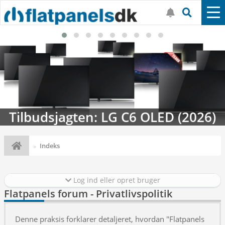
Tilbudsjagten: LG C6 OLED (2026)
Indeks
Log ind eller opret bruger
Flatpanels forum - Privatlivspolitik
Denne praksis forklarer detaljeret, hvordan "Flatpanels