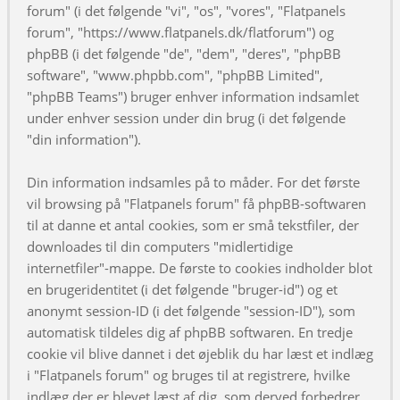
forum" (i det følgende "vi", "os", "vores", "Flatpanels
forum", "https://www.flatpanels.dk/flatforum") og
phpBB (i det følgende "de", "dem", "deres", "phpBB
software", "www.phpbb.com", "phpBB Limited",
"phpBB Teams") bruger enhver information indsamlet
under enhver session under din brug (i det følgende
"din information").
Din information indsamles på to måder. For det første
vil browsing på "Flatpanels forum" få phpBB-softwaren
til at danne et antal cookies, som er små tekstfiler, der
downloades til din computers "midlertidige
internetfiler"-mappe. De første to cookies indholder blot
en brugeridentitet (i det følgende "bruger-id") og et
anonymt session-ID (i det følgende "session-ID"), som
automatisk tildeles dig af phpBB softwaren. En tredje
cookie vil blive dannet i det øjeblik du har læst et indlæg
i "Flatpanels forum" og bruges til at registrere, hvilke
indlæg der er blevet læst af dig, som derved forbedrer