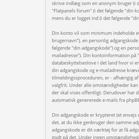
skrive indlæg som en anonym bruger (i d
"Flatpanels forum" (i det følgende "din k
mens du er logget ind (i det følgende "di
Din konto vil som minimum indeholde et u
brugernavn"), en personlig adgangskode ti
følgende "din adgangskode") og en personl
mailadresse"). Din kontoinformation på "
databeskyttelseslove i det land hvor vi 
din adgangskode og e-mailadresse kræve
tilmeldingssproceduren, er - afhængig af 
valgfrit. Under alle omstændigheder kan 
der skal vises offentligt. Derudover har d
automatisk genererede e-mails fra phpB
Din adgangskode er krypteret (et envejs di
det, at du ikke genbruger den samme adg
adgangskode er dit værktøj for at få adga
godt på det. Under ingen omstændigheder