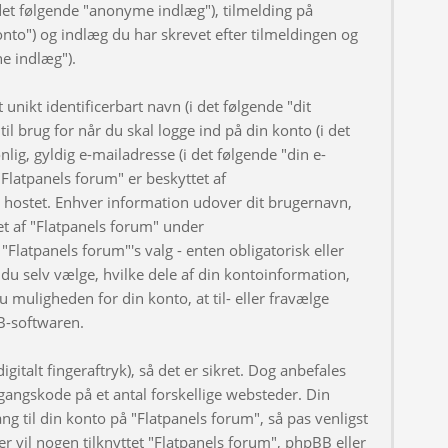
et følgende "anonyme indlæg"), tilmelding på
onto") og indlæg du har skrevet efter tilmeldingen og
ne indlæg").
nikt identificerbart navn (i det følgende "dit
l brug for når du skal logge ind på din konto (i det
ig, gyldig e-mailadresse (i det følgende "din e-
Flatpanels forum" er beskyttet af
er hostet. Enhver information udover dit brugernavn,
t af "Flatpanels forum" under
"Flatpanels forum"'s valg - enten obligatorisk eller
du selv vælge, hvilke dele af din kontoinformation,
u muligheden for din konto, at til- eller fravælge
B-softwaren.
gitalt fingeraftryk), så det er sikret. Dog anbefales
angskode på et antal forskellige websteder. Din
ng til din konto på "Flatpanels forum", så pas venligst
 vil nogen tilknyttet "Flatpanels forum", phpBB eller