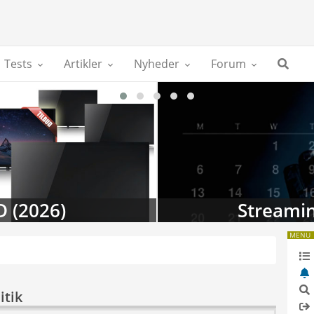
Tests
Artikler
Nyheder
Forum
D (2026)
Streamin
MENU
itik