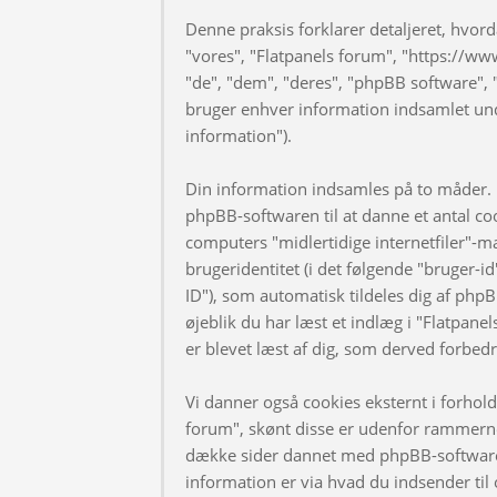
Denne praksis forklarer detaljeret, hvorda
"vores", "Flatpanels forum", "https://ww
"de", "dem", "deres", "phpBB software
bruger enhver information indsamlet und
information").
Din information indsamles på to måder. F
phpBB-softwaren til at danne et antal coo
computers "midlertidige internetfiler"-m
brugeridentitet (i det følgende "bruger-i
ID"), som automatisk tildeles dig af phpB
øjeblik du har læst et indlæg i "Flatpanel
er blevet læst af dig, som derved forbed
Vi danner også cookies eksternt i forhol
forum", skønt disse er udenfor rammerne 
dække sider dannet med phpBB-software
information er via hvad du indsender til 