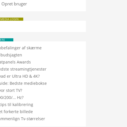
Opret bruger
 MEDIA LOGIN
ÆRE
nbefalinger af skærme
ilbudsjagten
latpanels Awards
edste streamingtjenester
vad er Ultra HD & 4K?
uide: Bedste mediebokse
or stort TV?
0/200/... Hz?
tips til kalibrering
t forkerte billede
ammenlign Tv-størrelser