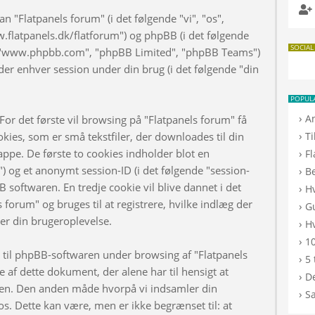
n "Flatpanels forum" (i det følgende "vi", "os",
w.flatpanels.dk/flatforum") og phpBB (i det følgende
SOCIAL
", "www.phpbb.com", "phpBB Limited", "phpBB Teams")
er enhver session under din brug (i det følgende "din
POPUL
›
A
or det første vil browsing på "Flatpanels forum" få
›
kies, som er små tekstfiler, der downloades til din
T
appe. De første to cookies indholder blot en
›
F
d") og et anonymt session-ID (i det følgende "session-
›
B
B softwaren. En tredje cookie vil blive dannet i det
›
H
s forum" og bruges til at registrere, hvilke indlæg der
›
G
rer din brugeroplevelse.
›
Hv
›
10
d til phpBB-softwaren under browsing af "Flatpanels
›
5 
af dette dokument, der alene har til hensigt at
›
De
n. Den anden måde hvorpå vi indsamler din
›
S
os. Dette kan være, men er ikke begrænset til: at