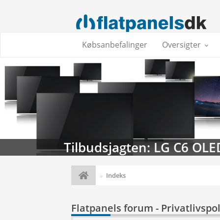
Købsanbefalinger
Oversigter
Tilbudsjagten: LG C6 OLE
Indeks
Flatpanels forum - Privatlivspol