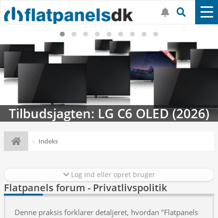
Tilbudsjagten: LG C6 OLED (2026)
Indeks
Log ind eller opret bruger
Flatpanels forum - Privatlivspolitik
Denne praksis forklarer detaljeret, hvordan "Flatpanels