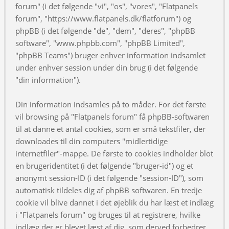
forum" (i det følgende "vi", "os", "vores", "Flatpanels
forum", "https://www.flatpanels.dk/flatforum") og
phpBB (i det følgende "de", "dem", "deres", "phpBB
software", "www.phpbb.com", "phpBB Limited",
"phpBB Teams") bruger enhver information indsamlet
under enhver session under din brug (i det følgende
"din information").
Din information indsamles på to måder. For det første
vil browsing på "Flatpanels forum" få phpBB-softwaren
til at danne et antal cookies, som er små tekstfiler, der
downloades til din computers "midlertidige
internetfiler"-mappe. De første to cookies indholder blot
en brugeridentitet (i det følgende "bruger-id") og et
anonymt session-ID (i det følgende "session-ID"), som
automatisk tildeles dig af phpBB softwaren. En tredje
cookie vil blive dannet i det øjeblik du har læst et indlæg
i "Flatpanels forum" og bruges til at registrere, hvilke
indlæg der er blevet læst af dig, som derved forbedrer