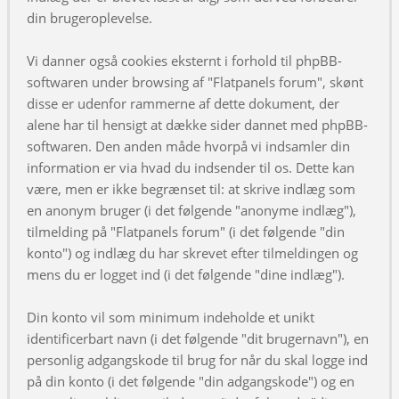
din brugeroplevelse.
Vi danner også cookies eksternt i forhold til phpBB-
softwaren under browsing af "Flatpanels forum", skønt
disse er udenfor rammerne af dette dokument, der
alene har til hensigt at dække sider dannet med phpBB-
softwaren. Den anden måde hvorpå vi indsamler din
information er via hvad du indsender til os. Dette kan
være, men er ikke begrænset til: at skrive indlæg som
en anonym bruger (i det følgende "anonyme indlæg"),
tilmelding på "Flatpanels forum" (i det følgende "din
konto") og indlæg du har skrevet efter tilmeldingen og
mens du er logget ind (i det følgende "dine indlæg").
Din konto vil som minimum indeholde et unikt
identificerbart navn (i det følgende "dit brugernavn"), en
personlig adgangskode til brug for når du skal logge ind
på din konto (i det følgende "din adgangskode") og en