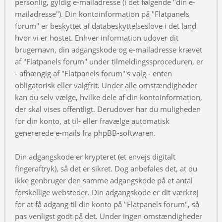
personlig, gyldig e-mailadresse (i det følgende "din e-
mailadresse"). Din kontoinformation på "Flatpanels
forum" er beskyttet af databeskyttelseslove i det land
hvor vi er hostet. Enhver information udover dit
brugernavn, din adgangskode og e-mailadresse krævet
af "Flatpanels forum" under tilmeldingssproceduren, er
- afhængig af "Flatpanels forum"'s valg - enten
obligatorisk eller valgfrit. Under alle omstændigheder
kan du selv vælge, hvilke dele af din kontoinformation,
der skal vises offentligt. Derudover har du muligheden
for din konto, at til- eller fravælge automatisk
genererede e-mails fra phpBB-softwaren.
Din adgangskode er krypteret (et envejs digitalt
fingeraftryk), så det er sikret. Dog anbefales det, at du
ikke genbruger den samme adgangskode på et antal
forskellige websteder. Din adgangskode er dit værktøj
for at få adgang til din konto på "Flatpanels forum", så
pas venligst godt på det. Under ingen omstændigheder