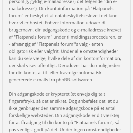
personlig, gyldig e-mailadresse (i det følgende "din e-
mailadresse"). Din kontoinformation på "Flatpanels
forum" er beskyttet af databeskyttelseslove i det land
hvor vi er hostet. Enhver information udover dit
brugernavn, din adgangskode og e-mailadresse krævet
af "Flatpanels forum" under tilmeldingssproceduren, er
- afhængig af "Flatpanels forum"'s valg - enten
obligatorisk eller valgfrit. Under alle omstændigheder
kan du selv vælge, hvilke dele af din kontoinformation,
der skal vises offentligt. Derudover har du muligheden
for din konto, at til- eller fravælge automatisk
genererede e-mails fra phpBB-softwaren.
Din adgangskode er krypteret (et envejs digitalt
fingeraftryk), så det er sikret. Dog anbefales det, at du
ikke genbruger den samme adgangskode på et antal
forskellige websteder. Din adgangskode er dit værktøj
for at få adgang til din konto på "Flatpanels forum", så
pas venligst godt på det. Under ingen omstændigheder