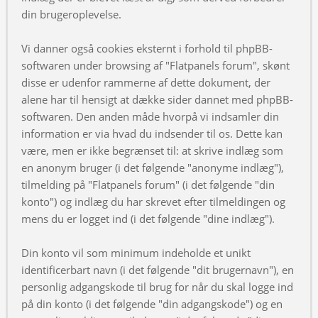
din brugeroplevelse.
Vi danner også cookies eksternt i forhold til phpBB-
softwaren under browsing af "Flatpanels forum", skønt
disse er udenfor rammerne af dette dokument, der
alene har til hensigt at dække sider dannet med phpBB-
softwaren. Den anden måde hvorpå vi indsamler din
information er via hvad du indsender til os. Dette kan
være, men er ikke begrænset til: at skrive indlæg som
en anonym bruger (i det følgende "anonyme indlæg"),
tilmelding på "Flatpanels forum" (i det følgende "din
konto") og indlæg du har skrevet efter tilmeldingen og
mens du er logget ind (i det følgende "dine indlæg").
Din konto vil som minimum indeholde et unikt
identificerbart navn (i det følgende "dit brugernavn"), en
personlig adgangskode til brug for når du skal logge ind
på din konto (i det følgende "din adgangskode") og en