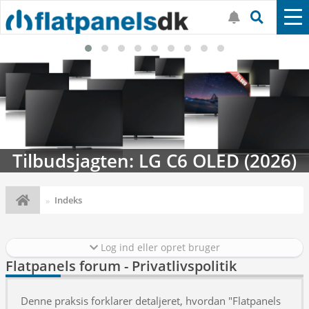
Tilbudsjagten: LG C6 OLED (2026)
Indeks
Log ind eller opret bruger
Flatpanels forum - Privatlivspolitik
Denne praksis forklarer detaljeret, hvordan "Flatpanels