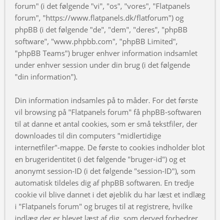
forum" (i det følgende "vi", "os", "vores", "Flatpanels
forum", "https://www.flatpanels.dk/flatforum") og
phpBB (i det følgende "de", "dem", "deres", "phpBB
software", "www.phpbb.com", "phpBB Limited",
"phpBB Teams") bruger enhver information indsamlet
under enhver session under din brug (i det følgende
"din information").
Din information indsamles på to måder. For det første
vil browsing på "Flatpanels forum" få phpBB-softwaren
til at danne et antal cookies, som er små tekstfiler, der
downloades til din computers "midlertidige
internetfiler"-mappe. De første to cookies indholder blot
en brugeridentitet (i det følgende "bruger-id") og et
anonymt session-ID (i det følgende "session-ID"), som
automatisk tildeles dig af phpBB softwaren. En tredje
cookie vil blive dannet i det øjeblik du har læst et indlæg
i "Flatpanels forum" og bruges til at registrere, hvilke
indlæg der er blevet læst af dig, som derved forbedrer