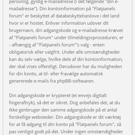
personlig, gyldig e-mailadresse (i det følgende "din e-
mailadresse"). Din kontoinformation på "Flatpanels
forum" er beskyttet af databeskyttelseslove i det land
hvor vi er hostet. Enhver information udover dit
brugernavn, din adgangskode og e-mailadresse krævet
af "Flatpanels forum" under tilmeldingssproceduren, er
- afhængig af "Flatpanels forum"'s valg - enten
obligatorisk eller valgfrit. Under alle omstændigheder
kan du selv vælge, hvilke dele af din kontoinformation,
der skal vises offentligt. Derudover har du muligheden
for din konto, at til- eller fravælge automatisk
genererede e-mails fra phpBB-softwaren.
Din adgangskode er krypteret (et envejs digitalt
fingeraftryk), så det er sikret. Dog anbefales det, at du
ikke genbruger den samme adgangskode på et antal
forskellige websteder. Din adgangskode er dit værktøj
for at få adgang til din konto på "Flatpanels forum", så
pas venligst godt på det. Under ingen omstændigheder