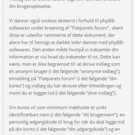
din brugeroplevelse.
Vi danner også cookies eksternt i forhold til phpBB-
softwaren under browsing af "Flatpanels forum", skønt
disse er udenfor rammerne af dette dokument, der
alene har til hensigt at dække sider dannet med phpBB-
softwaren. Den anden måde hvorpå vi indsamler din
information er via hvad du indsender til os. Dette kan
være, men er ikke begrænset til: at skrive indlæg som
en anonym bruger (i det følgende "anonyme indlæg"),
tilmelding på "Flatpanels forum" (i det følgende "din
konto") og indlæg du har skrevet efter tilmeldingen og
mens du er logget ind (i det følgende "dine indlæg").
Din konto vil som minimum indeholde et unikt
identificerbart navn (i det følgende "dit brugernavn"), en
personlig adgangskode til brug for når du skal logge ind
på din konto (i det følgende "din adgangskode") og en