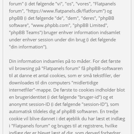
forum" (i det følgende "vi", "os", "vores", "Flatpanels
forum", "https://www.flatpanels.dk/flatforum") og
phpBB (i det følgende "de", "dem", "deres", "phpBB
software", "www.phpbb.com", "phpBB Limited",
"phpBB Teams") bruger enhver information indsamlet
under enhver session under din brug (i det følgende
"din information").
Din information indsamles på to måder. For det første
vil browsing på "Flatpanels forum" få phpBB-softwaren
til at danne et antal cookies, som er små tekstfiler, der
downloades til din computers "midlertidige
internetfiler"-mappe. De første to cookies indholder blot
en brugeridentitet (i det følgende "bruger-id") og et
anonymt session-ID (i det følgende "session-ID"), som
automatisk tildeles dig af phpBB softwaren. En tredje
cookie vil blive dannet i det øjeblik du har læst et indlæg
i "Flatpanels forum" og bruges til at registrere, hvilke
indlæg der er blevet læst af dig, som derved forbedrer