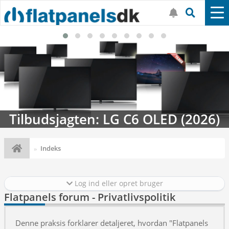
Tilbudsjagten: LG C6 OLED (2026)
Indeks
Log ind eller opret bruger
Flatpanels forum - Privatlivspolitik
Denne praksis forklarer detaljeret, hvordan "Flatpanels