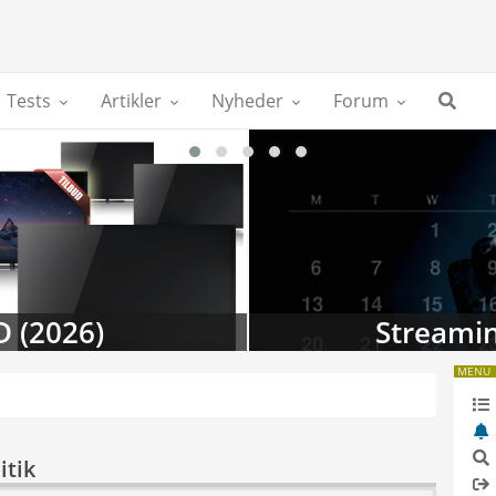
Tests
Artikler
Nyheder
Forum
D (2026)
Streamin
MENU
itik