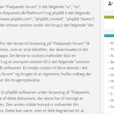
n "Flatpanels forum" (i det følgende "vi", "os",
w.flatpanels.dk/flatforum") og phpBB (i det følgende
SOCIAL
", "www.phpbb.com", "phpBB Limited", "phpBB Teams")
er enhver session under din brug (i det følgende "din
POPUL
›
A
or det første vil browsing på "Flatpanels forum" få
›
kies, som er små tekstfiler, der downloades til din
T
appe. De første to cookies indholder blot en
›
F
d") og et anonymt session-ID (i det følgende "session-
›
B
B softwaren. En tredje cookie vil blive dannet i det
›
H
s forum" og bruges til at registrere, hvilke indlæg der
›
G
rer din brugeroplevelse.
›
Hv
›
10
d til phpBB-softwaren under browsing af "Flatpanels
›
5 
af dette dokument, der alene har til hensigt at
›
De
n. Den anden måde hvorpå vi indsamler din
›
S
os. Dette kan være, men er ikke begrænset til: at