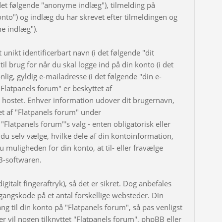
et følgende "anonyme indlæg"), tilmelding på
onto") og indlæg du har skrevet efter tilmeldingen og
ne indlæg").
nikt identificerbart navn (i det følgende "dit
l brug for når du skal logge ind på din konto (i det
ig, gyldig e-mailadresse (i det følgende "din e-
Flatpanels forum" er beskyttet af
er hostet. Enhver information udover dit brugernavn,
t af "Flatpanels forum" under
"Flatpanels forum"'s valg - enten obligatorisk eller
du selv vælge, hvilke dele af din kontoinformation,
u muligheden for din konto, at til- eller fravælge
B-softwaren.
gitalt fingeraftryk), så det er sikret. Dog anbefales
angskode på et antal forskellige websteder. Din
ng til din konto på "Flatpanels forum", så pas venligst
 vil nogen tilknyttet "Flatpanels forum", phpBB eller