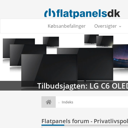
Købsanbefalinger
Oversigter
Tilbudsjagten: LG C6 OLE
Indeks
Flatpanels forum - Privatlivspol