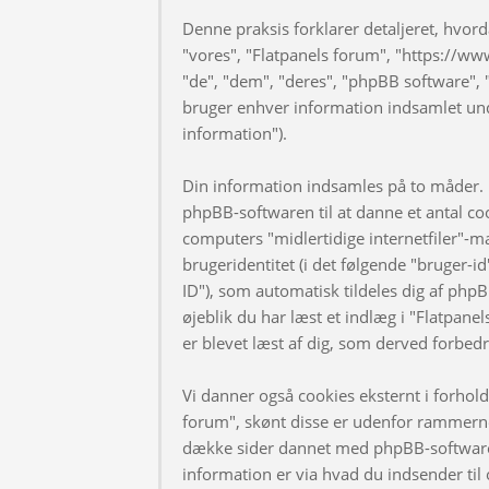
Denne praksis forklarer detaljeret, hvorda
"vores", "Flatpanels forum", "https://ww
"de", "dem", "deres", "phpBB software
bruger enhver information indsamlet und
information").
Din information indsamles på to måder. F
phpBB-softwaren til at danne et antal coo
computers "midlertidige internetfiler"-m
brugeridentitet (i det følgende "bruger-i
ID"), som automatisk tildeles dig af phpB
øjeblik du har læst et indlæg i "Flatpanel
er blevet læst af dig, som derved forbed
Vi danner også cookies eksternt i forhol
forum", skønt disse er udenfor rammerne 
dække sider dannet med phpBB-software
information er via hvad du indsender til 