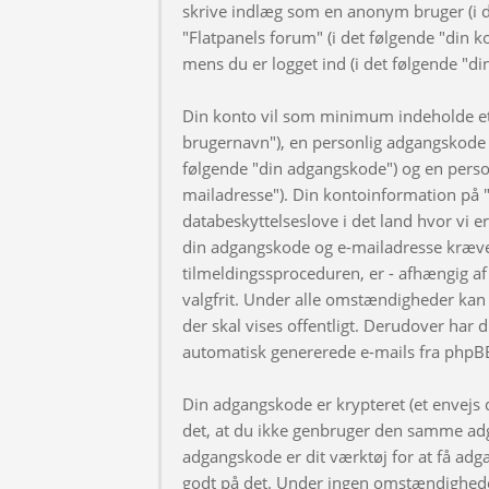
skrive indlæg som en anonym bruger (i d
"Flatpanels forum" (i det følgende "din k
mens du er logget ind (i det følgende "di
Din konto vil som minimum indeholde et u
brugernavn"), en personlig adgangskode ti
følgende "din adgangskode") og en personl
mailadresse"). Din kontoinformation på "
databeskyttelseslove i det land hvor vi 
din adgangskode og e-mailadresse kræve
tilmeldingssproceduren, er - afhængig af 
valgfrit. Under alle omstændigheder kan 
der skal vises offentligt. Derudover har d
automatisk genererede e-mails fra phpB
Din adgangskode er krypteret (et envejs di
det, at du ikke genbruger den samme adg
adgangskode er dit værktøj for at få adga
godt på det. Under ingen omstændigheder