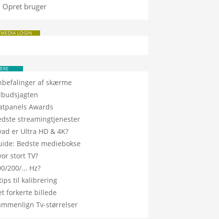
Opret bruger
 MEDIA LOGIN
ÆRE
nbefalinger af skærme
ilbudsjagten
latpanels Awards
edste streamingtjenester
vad er Ultra HD & 4K?
uide: Bedste mediebokse
or stort TV?
0/200/... Hz?
tips til kalibrering
t forkerte billede
ammenlign Tv-størrelser