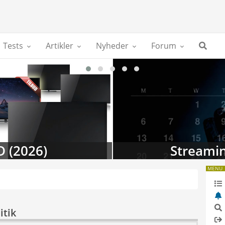
Tests
Artikler
Nyheder
Forum
D (2026)
Streamin
MENU
itik