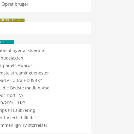
Opret bruger
 MEDIA LOGIN
ÆRE
nbefalinger af skærme
ilbudsjagten
latpanels Awards
edste streamingtjenester
vad er Ultra HD & 4K?
uide: Bedste mediebokse
or stort TV?
0/200/... Hz?
tips til kalibrering
t forkerte billede
ammenlign Tv-størrelser