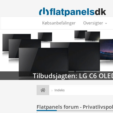
Købsanbefalinger
Oversigter
Tilbudsjagten: LG C6 OLE
Indeks
Flatpanels forum - Privatlivspol