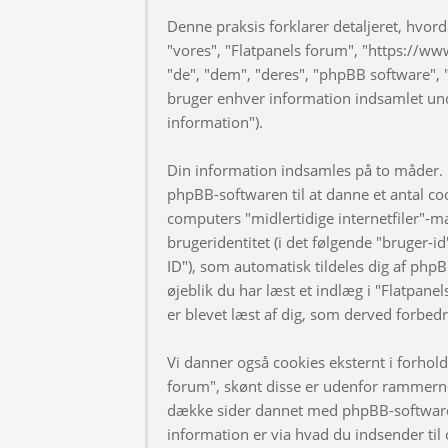
Denne praksis forklarer detaljeret, hvorda
"vores", "Flatpanels forum", "https://ww
"de", "dem", "deres", "phpBB software
bruger enhver information indsamlet und
information").
Din information indsamles på to måder. F
phpBB-softwaren til at danne et antal coo
computers "midlertidige internetfiler"-m
brugeridentitet (i det følgende "bruger-i
ID"), som automatisk tildeles dig af phpB
øjeblik du har læst et indlæg i "Flatpanel
er blevet læst af dig, som derved forbed
Vi danner også cookies eksternt i forhol
forum", skønt disse er udenfor rammerne 
dække sider dannet med phpBB-software
information er via hvad du indsender til 