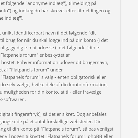
et følgende "anonyme indlæg"), tilmelding på
onto") og indlæg du har skrevet efter tilmeldingen og
ne indlæg").
nikt identificerbart navn (i det følgende "dit
l brug for når du skal logge ind på din konto (i det
ig, gyldig e-mailadresse (i det følgende "din e-
Flatpanels forum" er beskyttet af
er hostet. Enhver information udover dit brugernavn,
t af "Flatpanels forum" under
"Flatpanels forum"'s valg - enten obligatorisk eller
du selv vælge, hvilke dele af din kontoinformation,
u muligheden for din konto, at til- eller fravælge
B-softwaren.
gitalt fingeraftryk), så det er sikret. Dog anbefales
angskode på et antal forskellige websteder. Din
ng til din konto på "Flatpanels forum", så pas venligst
 vil nogen tilknyttet "Flatpanels forum", phpBB eller