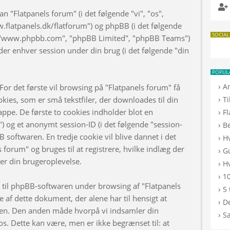
n "Flatpanels forum" (i det følgende "vi", "os",
w.flatpanels.dk/flatforum") og phpBB (i det følgende
SOCIAL
", "www.phpbb.com", "phpBB Limited", "phpBB Teams")
er enhver session under din brug (i det følgende "din
POPUL
›
A
or det første vil browsing på "Flatpanels forum" få
›
kies, som er små tekstfiler, der downloades til din
T
appe. De første to cookies indholder blot en
›
F
d") og et anonymt session-ID (i det følgende "session-
›
B
B softwaren. En tredje cookie vil blive dannet i det
›
H
s forum" og bruges til at registrere, hvilke indlæg der
›
G
rer din brugeroplevelse.
›
Hv
›
10
d til phpBB-softwaren under browsing af "Flatpanels
›
5 
af dette dokument, der alene har til hensigt at
›
De
n. Den anden måde hvorpå vi indsamler din
›
S
os. Dette kan være, men er ikke begrænset til: at