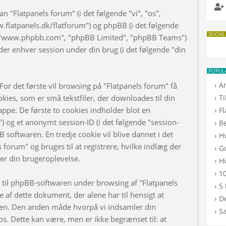
n "Flatpanels forum" (i det følgende "vi", "os",
w.flatpanels.dk/flatforum") og phpBB (i det følgende
SOCIAL
", "www.phpbb.com", "phpBB Limited", "phpBB Teams")
er enhver session under din brug (i det følgende "din
POPUL
›
A
or det første vil browsing på "Flatpanels forum" få
›
kies, som er små tekstfiler, der downloades til din
T
appe. De første to cookies indholder blot en
›
F
d") og et anonymt session-ID (i det følgende "session-
›
B
B softwaren. En tredje cookie vil blive dannet i det
›
H
s forum" og bruges til at registrere, hvilke indlæg der
›
G
rer din brugeroplevelse.
›
Hv
›
10
d til phpBB-softwaren under browsing af "Flatpanels
›
5 
af dette dokument, der alene har til hensigt at
›
De
n. Den anden måde hvorpå vi indsamler din
›
S
os. Dette kan være, men er ikke begrænset til: at