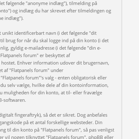
et følgende "anonyme indlæg"), tilmelding på
onto") og indlæg du har skrevet efter tilmeldingen og
ne indlæg").
nikt identificerbart navn (i det følgende "dit
l brug for når du skal logge ind på din konto (i det
ig, gyldig e-mailadresse (i det følgende "din e-
Flatpanels forum" er beskyttet af
er hostet. Enhver information udover dit brugernavn,
t af "Flatpanels forum" under
"Flatpanels forum"'s valg - enten obligatorisk eller
du selv vælge, hvilke dele af din kontoinformation,
u muligheden for din konto, at til- eller fravælge
B-softwaren.
gitalt fingeraftryk), så det er sikret. Dog anbefales
angskode på et antal forskellige websteder. Din
ng til din konto på "Flatpanels forum", så pas venligst
 vil nogen tilknyttet "Flatpanels forum", phpBB eller