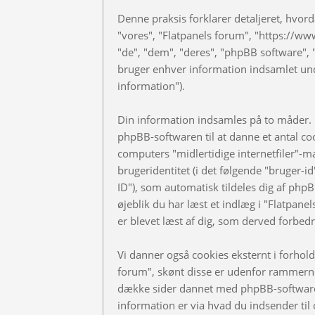
Denne praksis forklarer detaljeret, hvorda
"vores", "Flatpanels forum", "https://ww
"de", "dem", "deres", "phpBB software
bruger enhver information indsamlet und
information").
Din information indsamles på to måder. F
phpBB-softwaren til at danne et antal coo
computers "midlertidige internetfiler"-m
brugeridentitet (i det følgende "bruger-i
ID"), som automatisk tildeles dig af phpB
øjeblik du har læst et indlæg i "Flatpanel
er blevet læst af dig, som derved forbed
Vi danner også cookies eksternt i forhol
forum", skønt disse er udenfor rammerne 
dække sider dannet med phpBB-software
information er via hvad du indsender til 