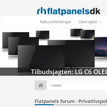
Købsanbefalinger
Oversigter
Tilbudsjagten: LG C6 OLE
Indeks
Flatpanels forum - Privatlivspol