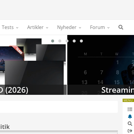
Tests
Artikler
Nyheder
Forum
D (2026)
Streamin
MENU
itik