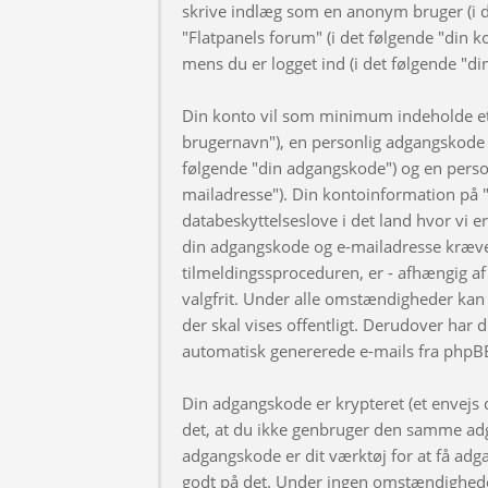
skrive indlæg som en anonym bruger (i d
"Flatpanels forum" (i det følgende "din k
mens du er logget ind (i det følgende "di
Din konto vil som minimum indeholde et u
brugernavn"), en personlig adgangskode ti
følgende "din adgangskode") og en personl
mailadresse"). Din kontoinformation på "
databeskyttelseslove i det land hvor vi 
din adgangskode og e-mailadresse kræve
tilmeldingssproceduren, er - afhængig af 
valgfrit. Under alle omstændigheder kan 
der skal vises offentligt. Derudover har d
automatisk genererede e-mails fra phpB
Din adgangskode er krypteret (et envejs di
det, at du ikke genbruger den samme adg
adgangskode er dit værktøj for at få adga
godt på det. Under ingen omstændigheder