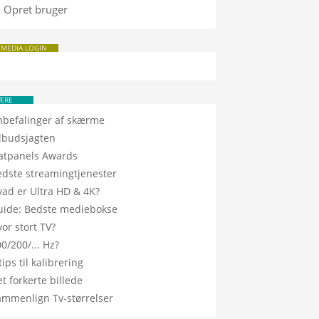
Opret bruger
 MEDIA LOGIN
ÆRE
nbefalinger af skærme
ilbudsjagten
latpanels Awards
edste streamingtjenester
vad er Ultra HD & 4K?
uide: Bedste mediebokse
or stort TV?
0/200/... Hz?
tips til kalibrering
t forkerte billede
ammenlign Tv-størrelser