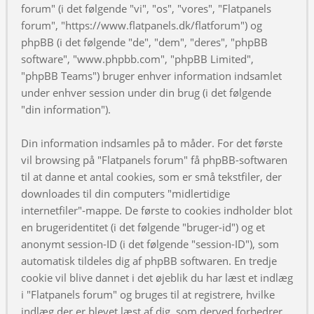
forum" (i det følgende "vi", "os", "vores", "Flatpanels
forum", "https://www.flatpanels.dk/flatforum") og
phpBB (i det følgende "de", "dem", "deres", "phpBB
software", "www.phpbb.com", "phpBB Limited",
"phpBB Teams") bruger enhver information indsamlet
under enhver session under din brug (i det følgende
"din information").
Din information indsamles på to måder. For det første
vil browsing på "Flatpanels forum" få phpBB-softwaren
til at danne et antal cookies, som er små tekstfiler, der
downloades til din computers "midlertidige
internetfiler"-mappe. De første to cookies indholder blot
en brugeridentitet (i det følgende "bruger-id") og et
anonymt session-ID (i det følgende "session-ID"), som
automatisk tildeles dig af phpBB softwaren. En tredje
cookie vil blive dannet i det øjeblik du har læst et indlæg
i "Flatpanels forum" og bruges til at registrere, hvilke
indlæg der er blevet læst af dig, som derved forbedrer