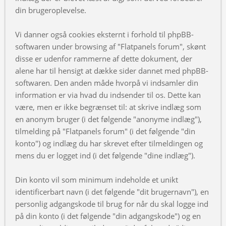
din brugeroplevelse.
Vi danner også cookies eksternt i forhold til phpBB-
softwaren under browsing af "Flatpanels forum", skønt
disse er udenfor rammerne af dette dokument, der
alene har til hensigt at dække sider dannet med phpBB-
softwaren. Den anden måde hvorpå vi indsamler din
information er via hvad du indsender til os. Dette kan
være, men er ikke begrænset til: at skrive indlæg som
en anonym bruger (i det følgende "anonyme indlæg"),
tilmelding på "Flatpanels forum" (i det følgende "din
konto") og indlæg du har skrevet efter tilmeldingen og
mens du er logget ind (i det følgende "dine indlæg").
Din konto vil som minimum indeholde et unikt
identificerbart navn (i det følgende "dit brugernavn"), en
personlig adgangskode til brug for når du skal logge ind
på din konto (i det følgende "din adgangskode") og en