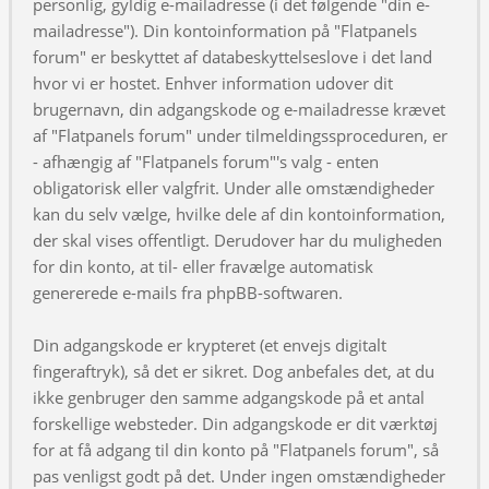
personlig, gyldig e-mailadresse (i det følgende "din e-
mailadresse"). Din kontoinformation på "Flatpanels
forum" er beskyttet af databeskyttelseslove i det land
hvor vi er hostet. Enhver information udover dit
brugernavn, din adgangskode og e-mailadresse krævet
af "Flatpanels forum" under tilmeldingssproceduren, er
- afhængig af "Flatpanels forum"'s valg - enten
obligatorisk eller valgfrit. Under alle omstændigheder
kan du selv vælge, hvilke dele af din kontoinformation,
der skal vises offentligt. Derudover har du muligheden
for din konto, at til- eller fravælge automatisk
genererede e-mails fra phpBB-softwaren.
Din adgangskode er krypteret (et envejs digitalt
fingeraftryk), så det er sikret. Dog anbefales det, at du
ikke genbruger den samme adgangskode på et antal
forskellige websteder. Din adgangskode er dit værktøj
for at få adgang til din konto på "Flatpanels forum", så
pas venligst godt på det. Under ingen omstændigheder