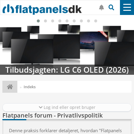
Tilbudsjagten: LG C6 OLED (2026)
Indeks
Log ind eller opret bruger
Flatpanels forum - Privatlivspolitik
Denne praksis forklarer detaljeret, hvordan "Flatpanels