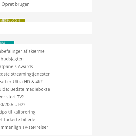
Opret bruger
 MEDIA LOGIN
ÆRE
nbefalinger af skærme
ilbudsjagten
latpanels Awards
edste streamingtjenester
vad er Ultra HD & 4K?
uide: Bedste mediebokse
or stort TV?
0/200/... Hz?
tips til kalibrering
t forkerte billede
ammenlign Tv-størrelser