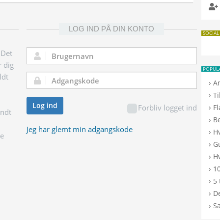
LOG IND PÅ DIN KONTO
SOCIAL
 Det
Brugernavn:
r dig
POPUL
ldt
Adgangskode:
›
A
›
T
Log ind
›
Forbliv logget ind
F
endt
›
B
Jeg har glemt min adgangskode
›
H
ge
›
G
›
Hv
›
10
›
5 
›
De
›
S