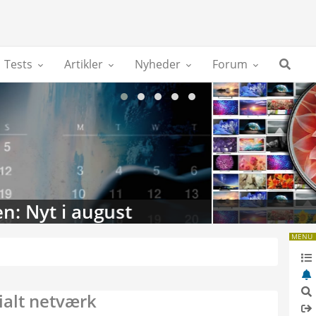
Tests
Artikler
Nyheder
Forum
 i august
TV-da
MENU
ialt netværk