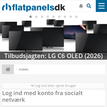
Tilbudsjagten: LG C6 OLED (2026)
Indeks
Log ind eller opret bruger
Log ind med konto fra socialt
netværk