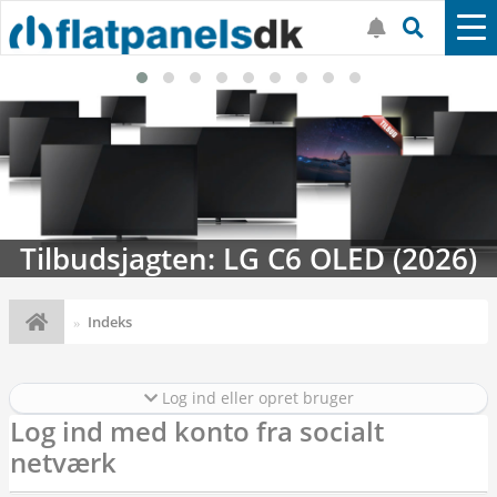
Tilbudsjagten: LG C6 OLED (2026)
Indeks
Log ind eller opret bruger
Log ind med konto fra socialt
netværk