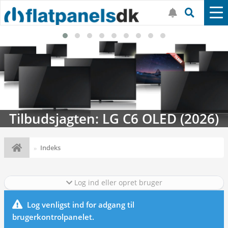
Tilbudsjagten: LG C6 OLED (2026)
Indeks
Log ind eller opret bruger
Log venligst ind for adgang til
brugerkontrolpanelet.