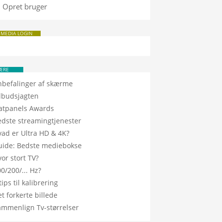
Opret bruger
 MEDIA LOGIN
ÆRE
nbefalinger af skærme
ilbudsjagten
latpanels Awards
edste streamingtjenester
vad er Ultra HD & 4K?
uide: Bedste mediebokse
or stort TV?
0/200/... Hz?
tips til kalibrering
t forkerte billede
ammenlign Tv-størrelser