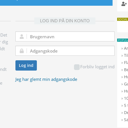
SOCIAL
LOG IND PÅ DIN KONTO
 Det
Brugernavn:
POPUL
r dig
›
A
ldt
Adgangskode:
›
T
›
F
Log ind
Forbliv logget ind
endt
›
B
›
H
Jeg har glemt min adgangskode
ge
›
G
›
Hv
›
10
›
5 
›
De
›
S