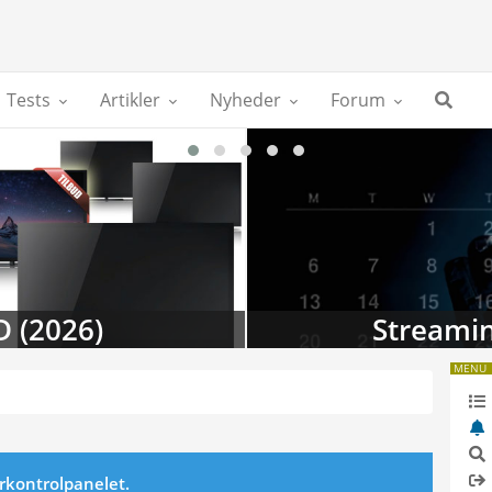
Tests
Artikler
Nyheder
Forum
D (2026)
Streamin
MENU
erkontrolpanelet.