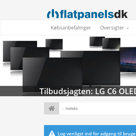
Købsanbefalinger
Oversigter
Tilbudsjagten: LG C6 OLE
Indeks
Log venligst ind for adgang til brug