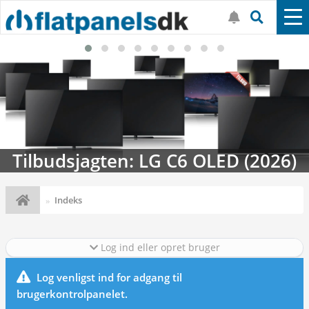
Tilbudsjagten: LG C6 OLED (2026)
Indeks
Log ind eller opret bruger
Log venligst ind for adgang til
brugerkontrolpanelet.