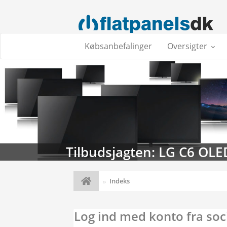
Købsanbefalinger
Oversigter
Tilbudsjagten: LG C6 OLE
Indeks
Log ind med konto fra soc