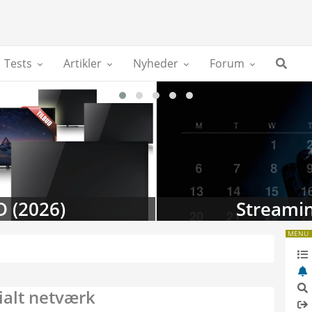
Tests
Artikler
Nyheder
Forum
D (2026)
Streamin
MENU
ialt netværk