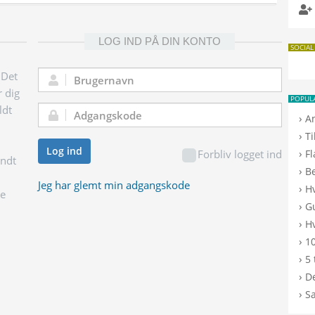
LOG IND PÅ DIN KONTO
SOCIAL
 Det
Brugernavn:
r dig
POPUL
ldt
Adgangskode:
›
A
›
T
Log ind
›
Forbliv logget ind
F
endt
›
B
Jeg har glemt min adgangskode
›
H
ge
›
G
›
Hv
›
10
›
5 
›
De
›
S