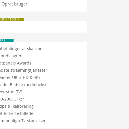
Opret bruger
 MEDIA LOGIN
ÆRE
nbefalinger af skærme
ilbudsjagten
latpanels Awards
edste streamingtjenester
vad er Ultra HD & 4K?
uide: Bedste mediebokse
or stort TV?
0/200/... Hz?
tips til kalibrering
t forkerte billede
ammenlign Tv-størrelser