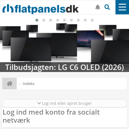
Tilbudsjagten: LG C6 OLED (2026)
Indeks
Log ind eller opret bruger
Log ind med konto fra socialt
netværk