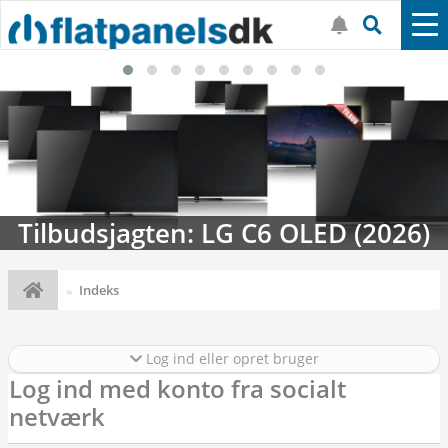
Tilbudsjagten: LG C6 OLED (2026)
Indeks
Log ind eller opret bruger
Log ind med konto fra socialt
netværk