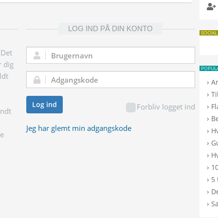
LOG IND PÅ DIN KONTO
SOCIAL
 Det
Brugernavn:
r dig
POPUL
ldt
Adgangskode:
›
A
›
T
Log ind
›
Forbliv logget ind
F
endt
›
B
Jeg har glemt min adgangskode
›
H
ge
›
G
›
Hv
›
10
›
5 
›
De
›
S