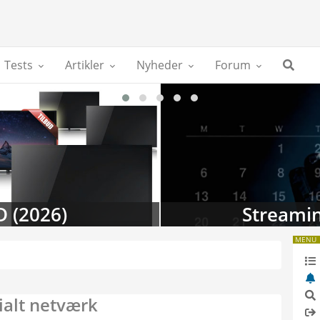
Tests
Artikler
Nyheder
Forum
D (2026)
Streamin
MENU
ialt netværk