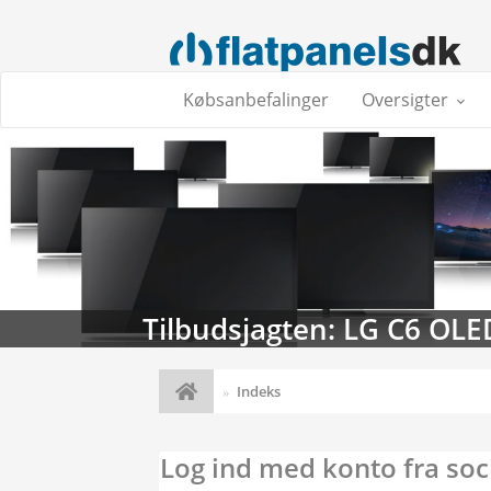
Købsanbefalinger
Oversigter
Tilbudsjagten: LG C6 OLE
Indeks
Log ind med konto fra soc