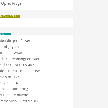
Opret bruger
 MEDIA LOGIN
ÆRE
nbefalinger af skærme
ilbudsjagten
latpanels Awards
edste streamingtjenester
vad er Ultra HD & 4K?
uide: Bedste mediebokse
or stort TV?
0/200/... Hz?
tips til kalibrering
t forkerte billede
ammenlign Tv-størrelser