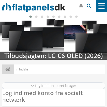
Tilbudsjagten: LG C6 OLED (2026)
Indeks
Log ind eller opret bruger
Log ind med konto fra socialt
netværk