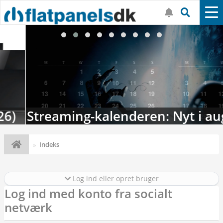
Streaming-kalenderen: Nyt i august
Indeks
Log ind eller opret bruger
Log ind med konto fra socialt
netværk