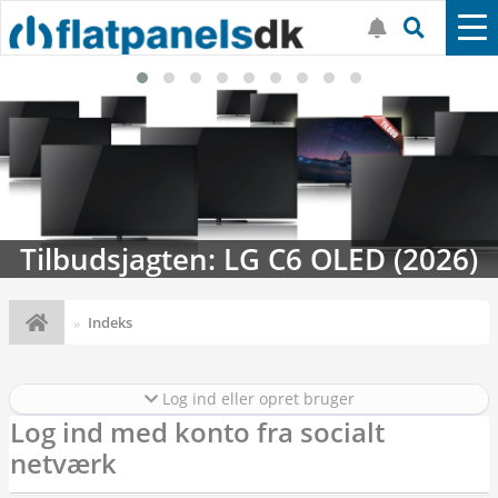
Tilbudsjagten: LG C6 OLED (2026)
Indeks
Log ind eller opret bruger
Log ind med konto fra socialt
netværk