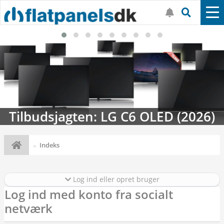
Tilbudsjagten: LG C6 OLED (2026)
Indeks
Log ind eller opret bruger
Log ind med konto fra socialt
netværk