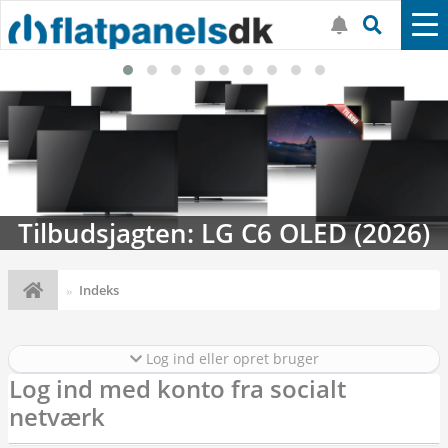
Tilbudsjagten: LG C6 OLED (2026)
Indeks
Log ind eller opret bruger
Log ind med konto fra socialt
netværk