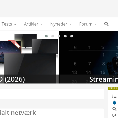
Tests
Artikler
Nyheder
Forum
D (2026)
Streamin
MENU
ialt netværk