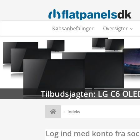
Købsanbefalinger
Oversigter
Tilbudsjagten: LG C6 OLE
Indeks
Log ind med konto fra soc