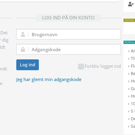
LOG IND PÅ DIN KONTO
SOCIAL
 Det
Brugernavn:
r dig
POPUL
ldt
Adgangskode:
›
A
›
T
Log ind
›
Forbliv logget ind
F
endt
›
B
Jeg har glemt min adgangskode
›
H
ge
›
G
›
Hv
›
10
›
5 
›
De
›
S