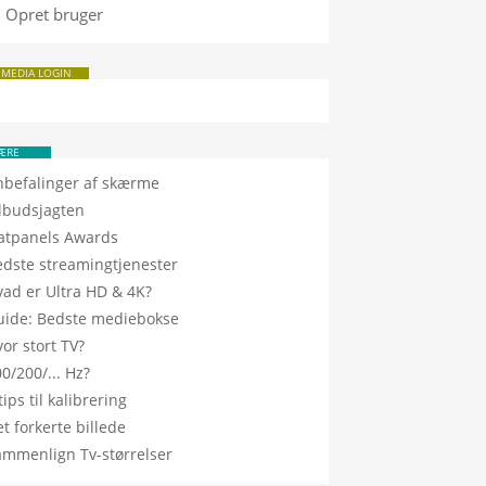
Opret bruger
 MEDIA LOGIN
ÆRE
nbefalinger af skærme
ilbudsjagten
latpanels Awards
edste streamingtjenester
vad er Ultra HD & 4K?
uide: Bedste mediebokse
or stort TV?
0/200/... Hz?
tips til kalibrering
t forkerte billede
ammenlign Tv-størrelser