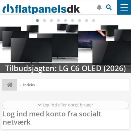
Tilbudsjagten: LG C6 OLED (2026)
Indeks
Log ind eller opret bruger
Log ind med konto fra socialt
netværk