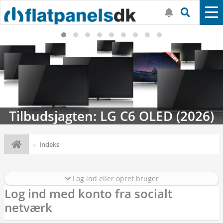
Tilbudsjagten: LG C6 OLED (2026)
Indeks
Log ind eller opret bruger
Log ind med konto fra socialt
netværk