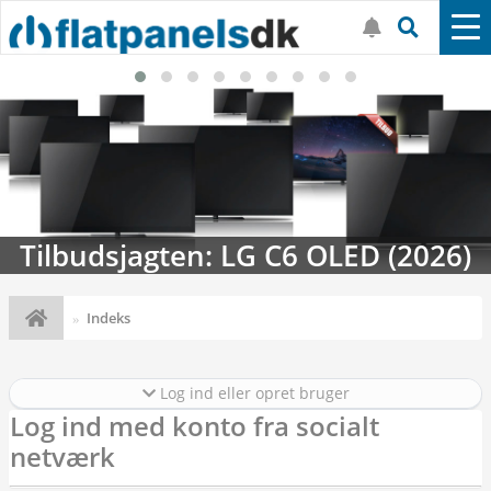
Tilbudsjagten: LG C6 OLED (2026)
Indeks
Log ind eller opret bruger
Log ind med konto fra socialt
netværk