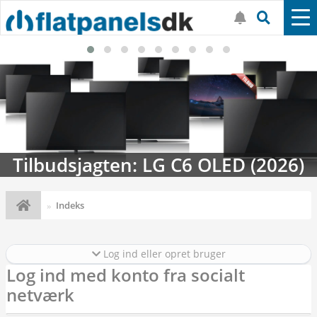
Tilbudsjagten: LG C6 OLED (2026)
Indeks
Log ind eller opret bruger
Log ind med konto fra socialt
netværk