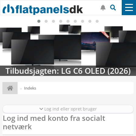
Tilbudsjagten: LG C6 OLED (2026)
Indeks
Log ind eller opret bruger
Log ind med konto fra socialt
netværk