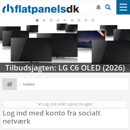
Tilbudsjagten: LG C6 OLED (2026)
Indeks
Log ind eller opret bruger
Log ind med konto fra socialt
netværk