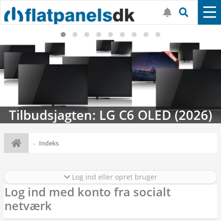
Tilbudsjagten: LG C6 OLED (2026)
Indeks
Log ind eller opret bruger
Log ind med konto fra socialt
netværk