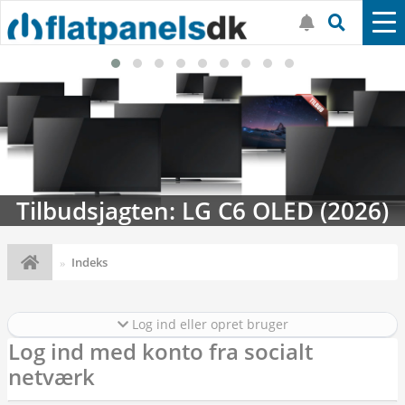
Tilbudsjagten: LG C6 OLED (2026)
Indeks
Log ind eller opret bruger
Log ind med konto fra socialt
netværk