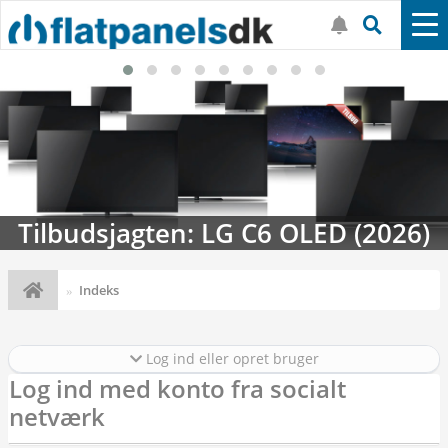
Tilbudsjagten: LG C6 OLED (2026)
Indeks
Log ind eller opret bruger
Log ind med konto fra socialt
netværk