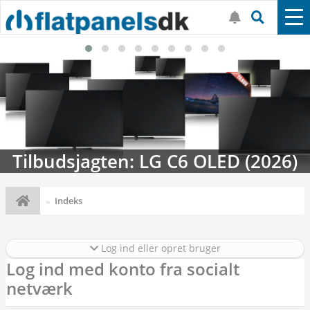
Tilbudsjagten: LG C6 OLED (2026)
Indeks
Log ind eller opret bruger
Log ind med konto fra socialt
netværk