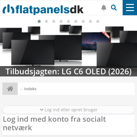
Tilbudsjagten: LG C6 OLED (2026)
Indeks
Log ind eller opret bruger
Log ind med konto fra socialt
netværk