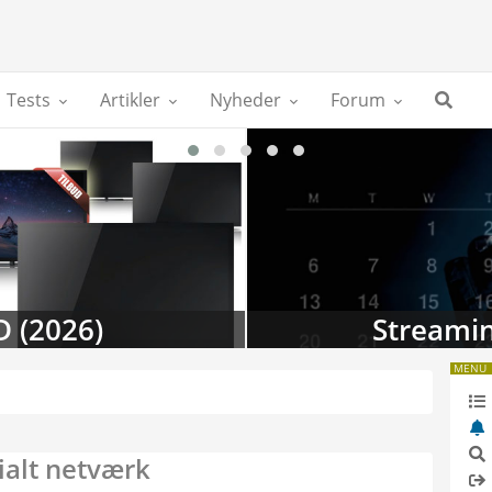
Tests
Artikler
Nyheder
Forum
D (2026)
Streamin
MENU
ialt netværk