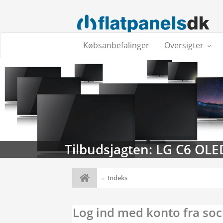
Købsanbefalinger
Oversigter
Tilbudsjagten: LG C6 OLE
Indeks
Log ind med konto fra soc