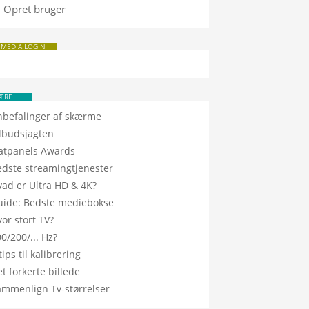
Opret bruger
 MEDIA LOGIN
ÆRE
nbefalinger af skærme
ilbudsjagten
latpanels Awards
edste streamingtjenester
vad er Ultra HD & 4K?
uide: Bedste mediebokse
or stort TV?
0/200/... Hz?
tips til kalibrering
t forkerte billede
ammenlign Tv-størrelser