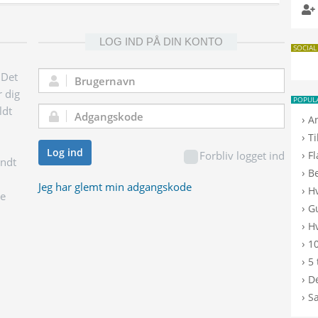
LOG IND PÅ DIN KONTO
SOCIAL
 Det
Brugernavn:
r dig
POPUL
ldt
Adgangskode:
›
A
›
T
Log ind
›
Forbliv logget ind
F
endt
›
B
Jeg har glemt min adgangskode
›
H
ge
›
G
›
Hv
›
10
›
5 
›
De
›
S