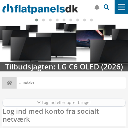
Tilbudsjagten: LG C6 OLED (2026)
Indeks
Log ind eller opret bruger
Log ind med konto fra socialt
netværk