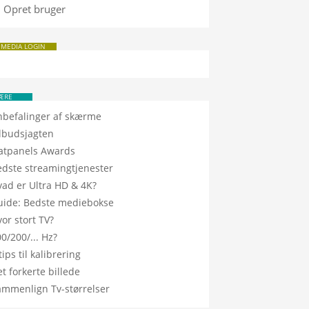
Opret bruger
 MEDIA LOGIN
ÆRE
nbefalinger af skærme
ilbudsjagten
latpanels Awards
edste streamingtjenester
vad er Ultra HD & 4K?
uide: Bedste mediebokse
or stort TV?
0/200/... Hz?
tips til kalibrering
t forkerte billede
ammenlign Tv-størrelser