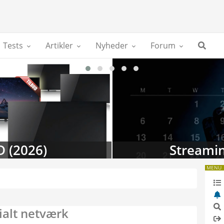
Tests
Artikler
Nyheder
Forum
D (2026)
Streamin
MENU
ialt netværk