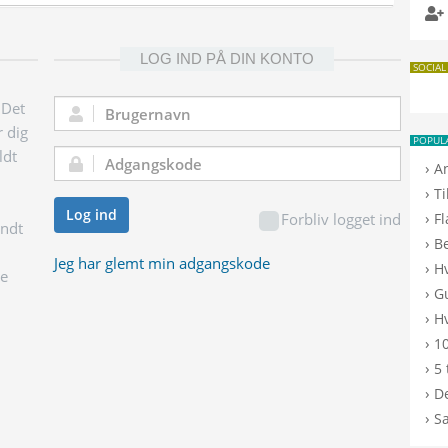
LOG IND PÅ DIN KONTO
SOCIAL
 Det
Brugernavn:
r dig
POPUL
ldt
Adgangskode:
›
A
›
T
Log ind
›
Forbliv logget ind
F
endt
›
B
Jeg har glemt min adgangskode
›
H
ge
›
G
›
Hv
›
10
›
5 
›
De
›
S