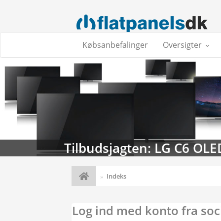
Købsanbefalinger
Oversigter
Tilbudsjagten: LG C6 OLE
Indeks
Log ind med konto fra soc