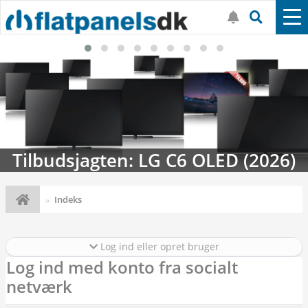
Tilbudsjagten: LG C6 OLED (2026)
Indeks
Log ind eller opret bruger
Log ind med konto fra socialt
netværk