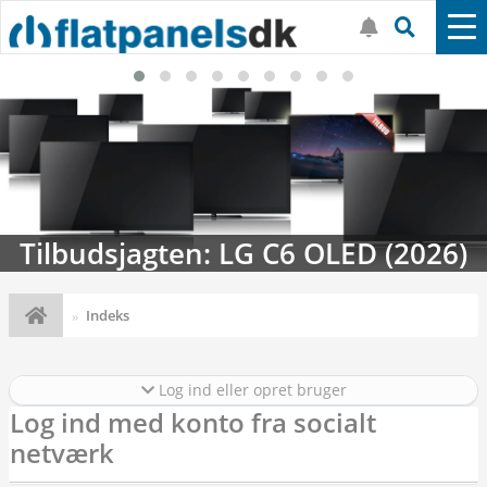
Tilbudsjagten: LG C6 OLED (2026)
Indeks
Log ind eller opret bruger
Log ind med konto fra socialt
netværk