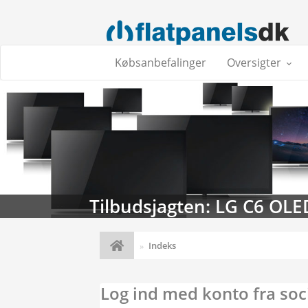
Købsanbefalinger
Oversigter
Tilbudsjagten: LG C6 OLE
Indeks
Log ind med konto fra soc