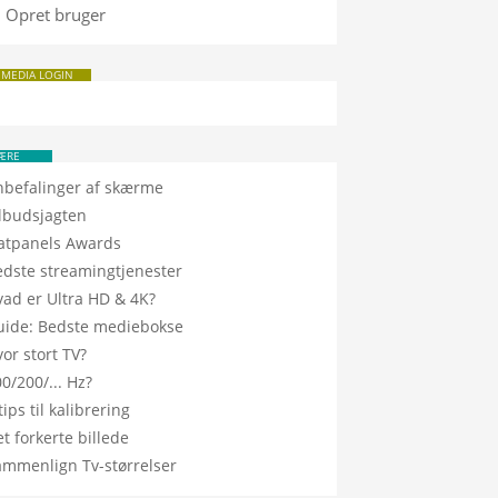
Opret bruger
 MEDIA LOGIN
ÆRE
nbefalinger af skærme
ilbudsjagten
latpanels Awards
edste streamingtjenester
vad er Ultra HD & 4K?
uide: Bedste mediebokse
or stort TV?
0/200/... Hz?
tips til kalibrering
t forkerte billede
ammenlign Tv-størrelser