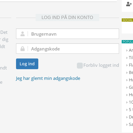
LOG IND PÅ DIN KONTO
SOCIAL
 Det
Brugernavn:
r dig
POPUL
ldt
Adgangskode:
›
A
›
T
Log ind
›
Forbliv logget ind
F
endt
›
B
Jeg har glemt min adgangskode
›
H
ge
›
G
›
Hv
›
10
›
5 
›
De
›
S