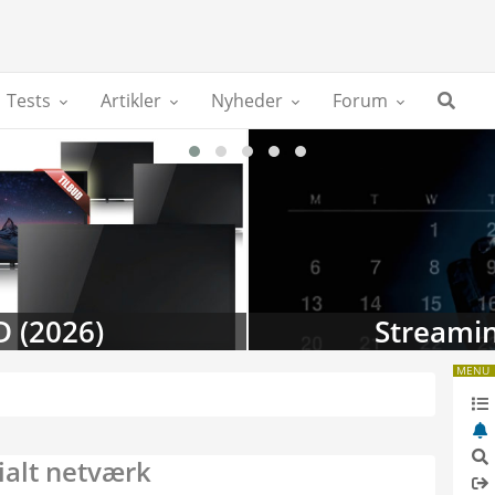
Tests
Artikler
Nyheder
Forum
D (2026)
Streamin
MENU
ialt netværk