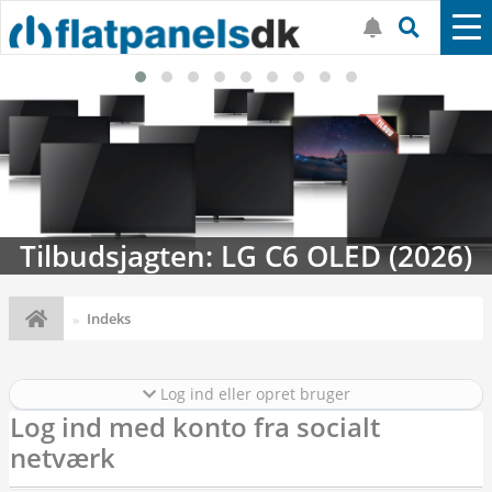
Tilbudsjagten: LG C6 OLED (2026)
Indeks
Log ind eller opret bruger
Log ind med konto fra socialt
netværk