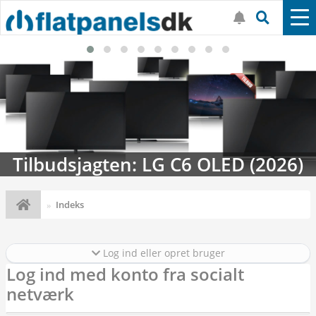
Tilbudsjagten: LG C6 OLED (2026)
Indeks
Log ind eller opret bruger
Log ind med konto fra socialt
netværk