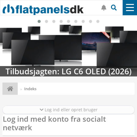
Tilbudsjagten: LG C6 OLED (2026)
Indeks
Log ind eller opret bruger
Log ind med konto fra socialt
netværk