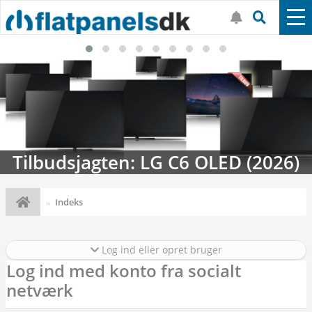
Tilbudsjagten: LG C6 OLED (2026)
Indeks
Log ind eller opret bruger
Log ind med konto fra socialt
netværk