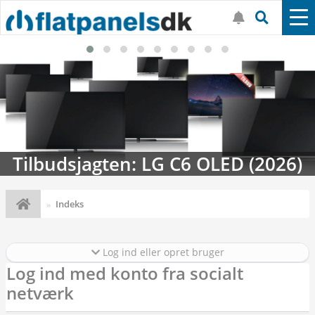
Tilbudsjagten: LG C6 OLED (2026)
Indeks
Log ind eller opret bruger
Log ind med konto fra socialt
netværk